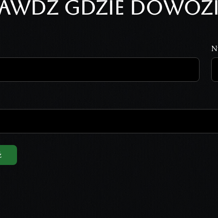
rawdź gdzie dowozi
N
ź